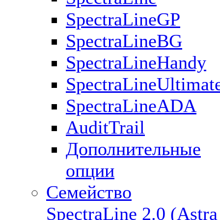
SpectraLineGP
SpectraLineBG
SpectraLineHandy
SpectraLineUltimat
SpectraLineADA
AuditTrail
Дополнительные
опции
Семейство
SpectraLine 2.0 (Astra