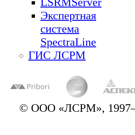
LSRMServer
Экспертная
система
SpectraLine
ГИС ЛСРМ
© ООО «ЛСРМ», 1997