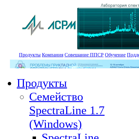
Продукты
Компания
Совещание ППСР
Обучение
Подд
Продукты
Семейство
SpectraLine 1.7
(Windows)
SpectraLine